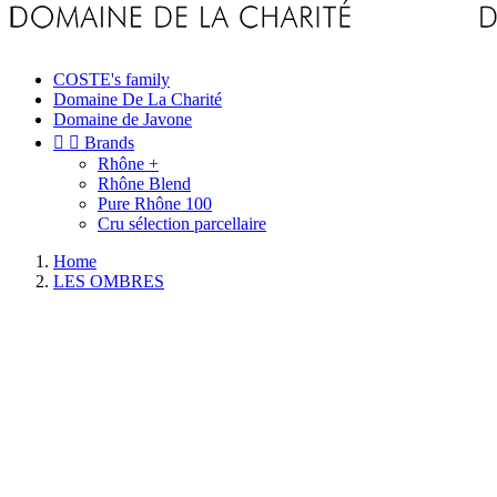
COSTE's family
Domaine De La Charité
Domaine de Javone


Brands
Rhône +
Rhône Blend
Pure Rhône 100
Cru sélection parcellaire
Home
LES OMBRES