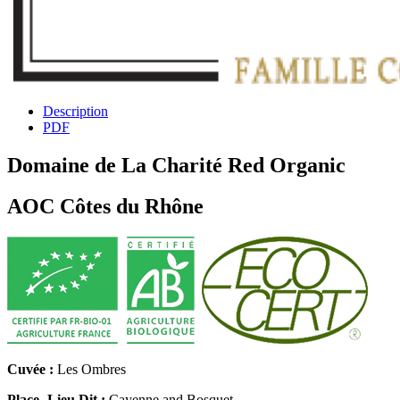
Description
PDF
Domaine de La Charité Red Organic
AOC Côtes du Rhône
Cuvée :
Les Ombres
Place -Lieu Dit :
Cayenne and Bosquet