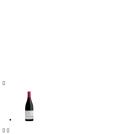


