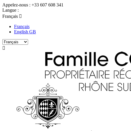
Appelez-nous :
+33 607 608 341
Langue :
Français

Français
English GB
