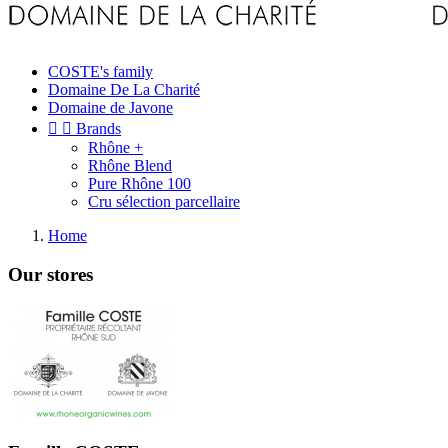
COSTE's family
Domaine De La Charité
Domaine de Javone


Brands
Rhône +
Rhône Blend
Pure Rhône 100
Cru sélection parcellaire
Home
Our stores